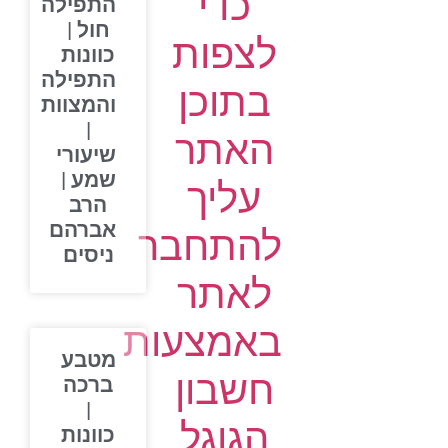
כדי
התפילה
חול |
לצפות
כוונות
התפילה
בתוכן
והמצוות
|
האתר
שיעורי
שמע |
עליך
הרב
אברהם
להתחבר
ניסים
לאתר
באמצעות
מטבע
חשבון
ברכה
|
הגוגל
כוונות