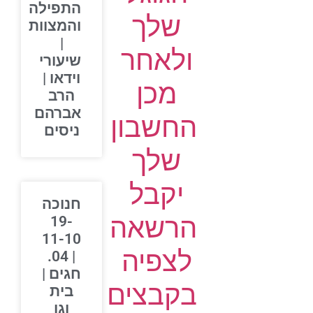
התפילה
שלך
והמצוות
|
ולאחר
שיעורי
וידאו |
מכן
הרב
אברהם
החשבון
ניסים
שלך
יקבל
חנוכה
הרשאה
19-
11-10
לצפיה
| 04.
חגים |
בקבצים
בית
וגן