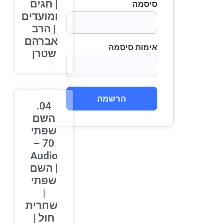
| חגים
סיסמה
ומועדים
| הרב
אברהם
אימות סיסמה
שטרן
הרשמה
04.
השם
שפתי
70 –
Audio
| השם
שפתי
|
שחרית
חול |