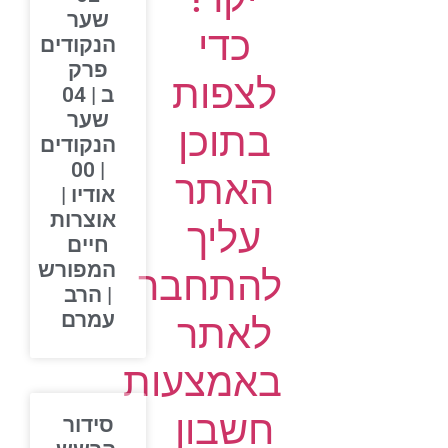
שער
כדי
הנקודים
פרק
לצפות
ב | 04
שער
בתוכן
הנקודים
| 00
האתר
אודיו |
אוצרות
עליך
חיים
המפורש
להתחבר
| הרב
עמרם
לאתר
באמצעות
חשבון
סידור