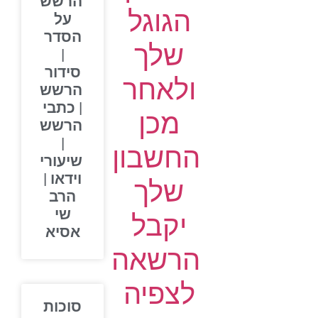
הרשש
הגוגל
על
הסדר
שלך
|
סידור
ולאחר
הרשש
| כתבי
מכן
הרשש
|
החשבון
שיעורי
וידאו |
שלך
הרב
שי
יקבל
אסיא
הרשאה
לצפיה
סוכות