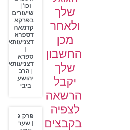
וכו' |
שלך
שיעורים
בפרקא
ולאחר
קדמאה
דספרא
מכן
דצניעותא
|
החשבון
ספרא
דצניעותא
שלך
| הרב
יקבל
יהושע
ביבי
הרשאה
לצפיה
פרק ג
בקבצים
| שער