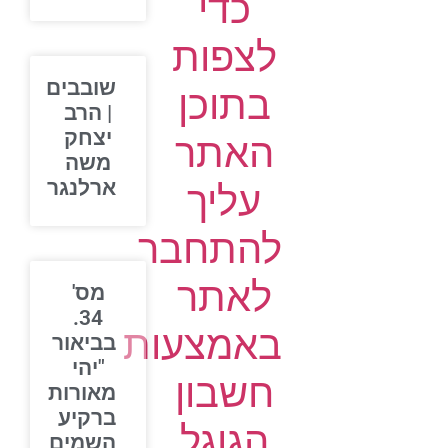
כדי
לצפות
שובבים
בתוכן
| הרב
יצחק
האתר
משה
ארלנגר
עליך
להתחבר
לאתר
מס'
34.
באמצעות
בביאור
"יהי
חשבון
מאורות
ברקיע
הגוגל
השמים