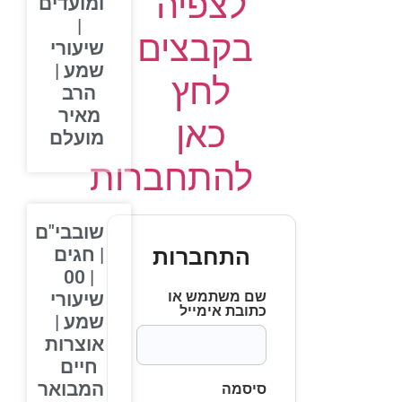
לצפיה
ומועדים
|
בקבצים
שיעורי
שמע |
לחץ
הרב
מאיר
כאן
מועלם
להתחברות
שובבי"ם
התחברות
| חגים
| 00
שם משתמש או
שיעורי
כתובת אימייל
שמע |
אוצרות
חיים
המבואר
סיסמה