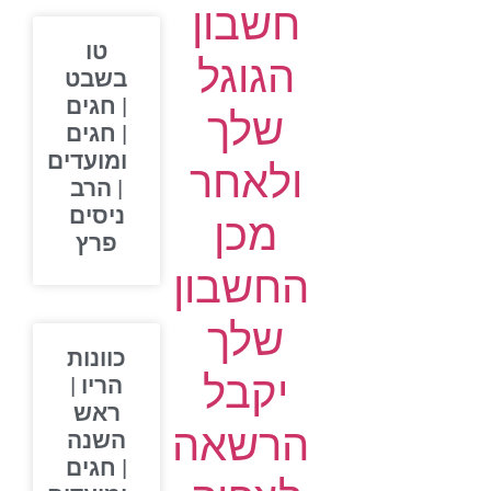
חשבון
טו
הגוגל
בשבט
| חגים
שלך
| חגים
ומועדים
ולאחר
| הרב
ניסים
מכן
פרץ
החשבון
שלך
כוונות
יקבל
הריו |
ראש
הרשאה
השנה
| חגים