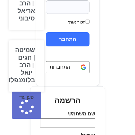
| הרב
אריאל
סיבוני
זכור אותי
שמיטה
| חגים
| הרב
התחברות באמצעות
Google
יואל
בלומנפלד
טען עוד
הרשמה
שם משתמש