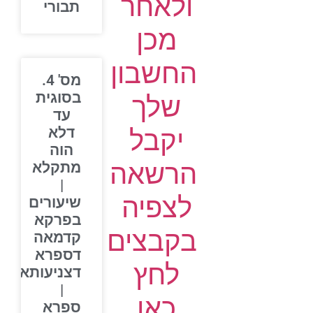
ולאחר
תבורי
מכן
החשבון
מס' 4.
בסוגית
שלך
עד
יקבל
דלא
הוה
הרשאה
מתקלא
|
לצפיה
שיעורים
בפרקא
בקבצים
קדמאה
דספרא
לחץ
דצניעותא
|
כאן
ספרא