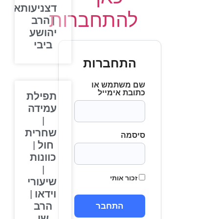
דצניעותא
להתחברות
| הרב
יהושע
ביבי
התחברות
שם משתמש או
כתובת אימייל
תפילת
עמידה
|
שחרית
סיסמה
חול |
כוונות
|
זכור אותי
שיעורי
וידאו |
הרב
שי