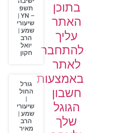
ישיבה
בתוכן
תשפ
– YN |
האתר
שיעורי
שמע |
עליך
הרב
יואל
להתחבר
חקון
לאתר
באמצעות
גורל
חשבון
החול
|
הגוגל
שיעורי
שמע |
שלך
הרב
מאיר