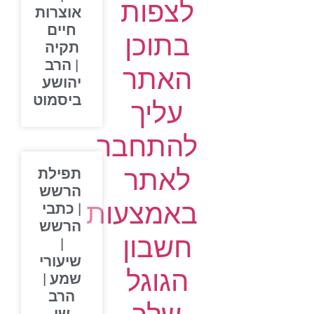
לצפות
אוצרות
חיים
בתוכן
תקיה
| הרב
האתר
יהושע
ביסמוט
עליך
להתחבר
לאתר
תפילת
הרשש
באמצעות
| כתבי
הרשש
חשבון
|
שיעורי
הגוגל
שמע |
הרב