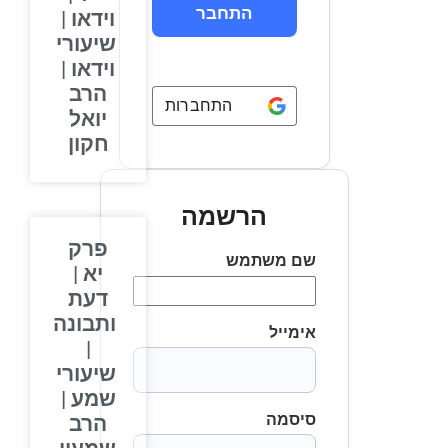
וידאו |
שיעורי
וידאו |
הרב
התחברות באמצעות
Google
יואל
חקון
הרשמה
פרק
שם משתמש
יא |
דעת
ותבונה
אימייל
|
שיעורי
שמע |
סיסמה
הרב