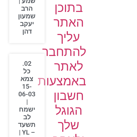
שמע |
בתוכן
הרב
שמעון
האתר
יעקב
דהן
עליך
להתחבר
לאתר
02.
כל
באמצעות
צמא
15-
חשבון
06-03
|
הגוגל
ישמח
לב
שלך
תשעד
– YL |