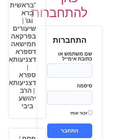
"בראשית
להתחברות
ברא
וגו' |
שיעורים
בפרקאה
התחברות
חמישאה
דספרא
שם משתמש או
דצניעותא
כתובת אימייל
|
ספרא
דצניעותא
סיסמה
| הרב
יהושע
ביבי
זכור אותי
פסח |