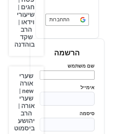
חגים |
שיעורי
התחברות באמצעות
Google
וידאו |
הרב
שקד
בוהדנה
הרשמה
שם משתמש
שערי
אורה
אימייל
new |
שערי
אורה |
הרב
סיסמה
יהושע
ביסמוט