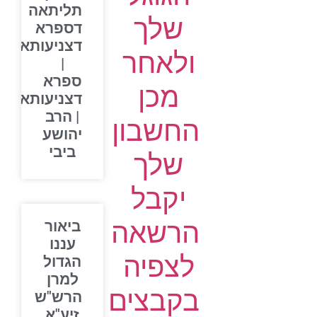
תליתאה
שלך
דספרא
דצניעותא
ולאחר
|
ספרא
מכן
דצניעותא
| הרב
החשבון
יהושע
ביבי
שלך
יקבל
הרשאה
ביאור
עננו
לצפיה
הגדול
למרן
בקבצים
הרש"ש
זיע"א