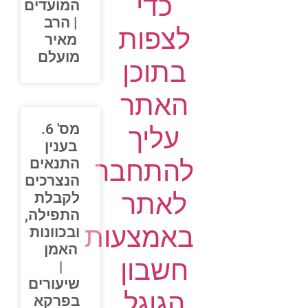
כדי
המועדים
| הרב
לצפות
מאיר
מועלם
בתוכן
האתר
מס' 6.
עליך
בענין
להתחבר
התנאים
הנצרכים
לאתר
לקבלת
התפילה,
באמצעות
ובכוונות
האמן
חשבון
|
שיעורים
הגוגל
בפרקא