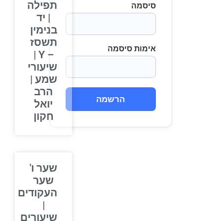
תפילה
סיסמה
| יד
בנימין
תשסז
אימות סיסמה
– Y |
שיעורי
שמע |
הרב
הרשמה
יואל
חקון
שער ו'
שער
העקודים
|
שיעורים