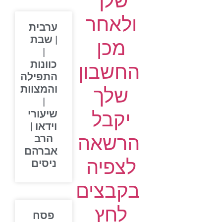
שלך
ולאחר
ערבית
| שבת
מכן
|
כוונות
החשבון
התפילה
והמצוות
שלך
|
יקבל
שיעורי
וידאו |
הרשאה
הרב
אברהם
לצפיה
ניסים
בקבצים
לחץ
פסח