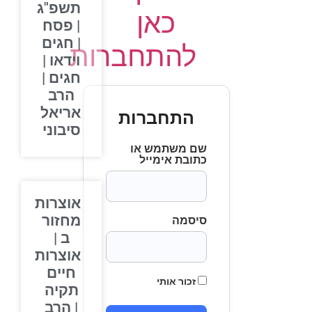
תשפ"ג
כאן
| פסח
| חגים
להתחברות
וידאו |
חגים |
הרב
אריאל
התחברות
סיבוני
שם משתמש או
כתובת אימייל
אוצרות
מחזור
סיסמה
ב |
אוצרות
חיים
זכור אותי
תקיה
| הרב