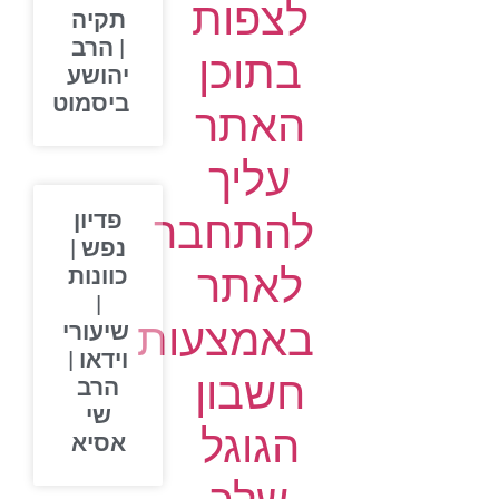
לצפות
תקיה
| הרב
בתוכן
יהושע
ביסמוט
האתר
עליך
להתחבר
פדיון
נפש |
לאתר
כוונות
|
באמצעות
שיעורי
וידאו |
חשבון
הרב
שי
הגוגל
אסיא