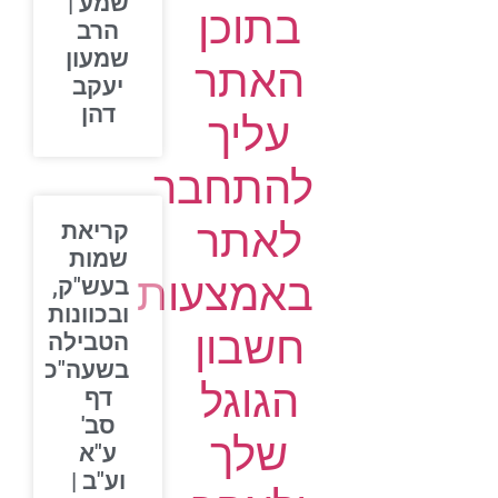
שמע |
בתוכן
הרב
שמעון
האתר
יעקב
דהן
עליך
להתחבר
לאתר
קריאת
שמות
באמצעות
בעש"ק,
ובכוונות
חשבון
הטבילה
בשעה"כ
הגוגל
דף
סב'
שלך
ע"א
וע"ב |