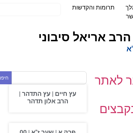
תרומות והקדשות
 לאתר
חיפוש
עץ חיים | עץ התדהר |
הרב אלון תדהר
בצים
פרק א | שער ז"א | 00