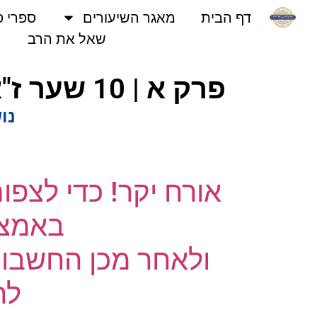
דף הבית
מאגר השיעורים
ספרי פני
שאל את הרב
פרק א | 10 שער ז"א | אוצרות חיים המבואר | הרב אריאל סיבוני
נושא
אורח יקר! כדי לצפו
באמצעו
ולאחר מכן החשבון 
לחץ