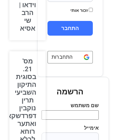
וידאו |
זכור אותי
הרב
שי
אסיא
התחברות באמצעות
Google
מס'
21.
בסוגית
התיקון
הרשמה
השביעי
תרין
שם משתמש
נוקבין
דפרדשקא,
ואתער
אימייל
רוחא
לכלא