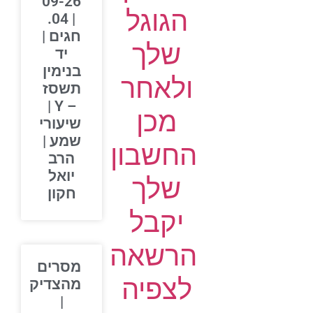
09-26
הגוגל
| 04.
חגים |
שלך
יד
בנימין
ולאחר
תשסז
– Y |
מכן
שיעורי
שמע |
החשבון
הרב
יואל
שלך
חקון
יקבל
הרשאה
מסרים
לצפיה
מהצדיק
|