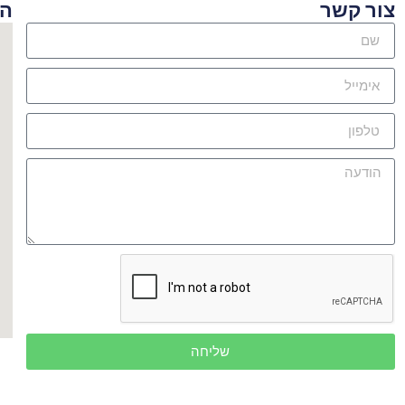
ור קשר
היכן
שליחה