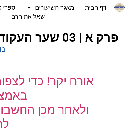
דף הבית
מאגר השיעורים
ספרי פני
שאל את הרב
פרק א | 03 שער העקודים | 00 אודיו | אוצרות חיים המפורש | הרב עמרם
נוש
אורח יקר! כדי לצפו
באמצעו
ולאחר מכן החשבון 
לחץ