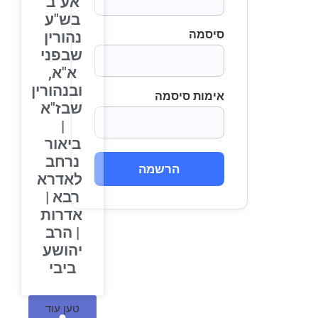
אע"ב
בש"ע
סיסמה
נהורין
שבפני
א"א,
ובנהורין
אימות סיסמה
שבז"א
|
ביאור
נרחב
הרשמה
לאדרא
רבא |
אדרות
| הרב
יהושע
ביבי
טען עוד