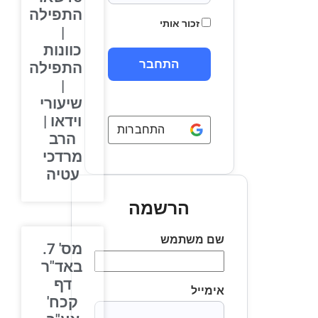
התפילה
זכור אותי
|
כוונות
התפילה
|
שיעורי
וידאו |
התחברות באמצעות
Google
הרב
מרדכי
עטיה
הרשמה
שם משתמש
מס' 7.
באד"ר
דף
אימייל
קכח'