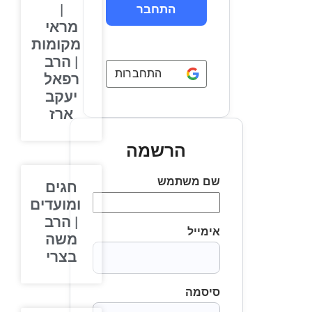
|
מראי
מקומות
| הרב
התחברות באמצעות
Google
רפאל
יעקב
ארז
הרשמה
שם משתמש
חגים
ומועדים
| הרב
אימייל
משה
בצרי
סיסמה