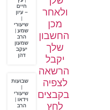
שלך
| עץ
חיים
ולאחר
– עיון
|
מכן
שיעורי
שמע |
החשבון
הרב
שמעון
שלך
יעקב
דהן
יקבל
הרשאה
לצפיה
שבועות
|
בקבצים
שיעורי
וידאו |
לחץ
הרב