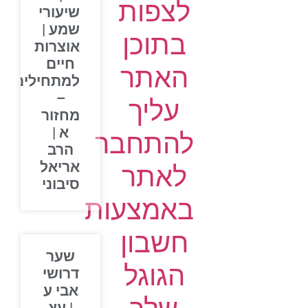
לצפות
שיעורי
שמע |
בתוכן
אוצרות
חיים
האתר
למתחילים
–
עליך
מחזור
א |
להתחבר
הרב
אריאל
לאתר
סיבוני
באמצעות
חשבון
שער
הגוגל
דרושי
אבי ע