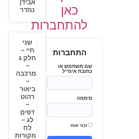
אבידן
כאן
נמדר
להתחברות
שני
חיי –
התחברות
חלק ג
–
שם משתמש או
כתובת אימייל
מרכבה
–
ביאור
רהוט
סיסמה
–
דפים
לג –
זכור אותי
לח
מקורות