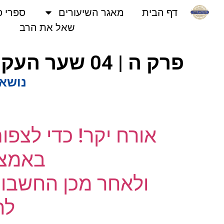
דף הבית
מאגר השיעורים
ספרי פני
שאל את הרב
פרק ה | 04 שער העקודים | אוצרות חיים המבואר | הרב אריאל סיבוני
נושאים
אורח יקר! כדי לצפו
באמצעו
ולאחר מכן החשבון 
לחץ