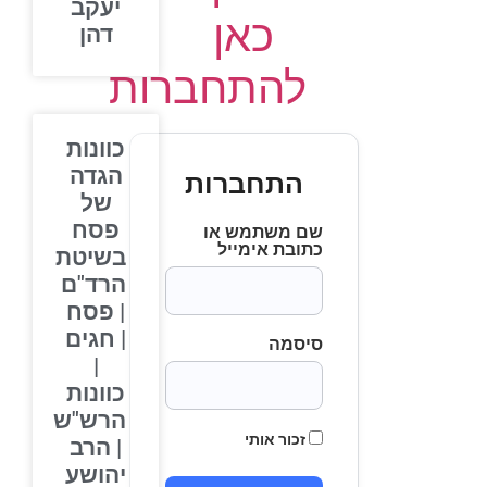
יעקב
כאן
דהן
להתחברות
כוונות
הגדה
התחברות
של
פסח
שם משתמש או
כתובת אימייל
בשיטת
הרד"ם
| פסח
| חגים
סיסמה
|
כוונות
הרש"ש
זכור אותי
| הרב
יהושע