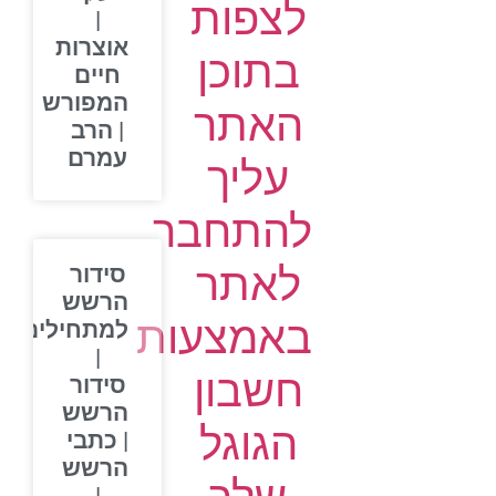
לצפות
|
אוצרות
בתוכן
חיים
המפורש
האתר
| הרב
עמרם
עליך
להתחבר
לאתר
סידור
הרשש
באמצעות
למתחילים
|
חשבון
סידור
הרשש
הגוגל
| כתבי
הרשש