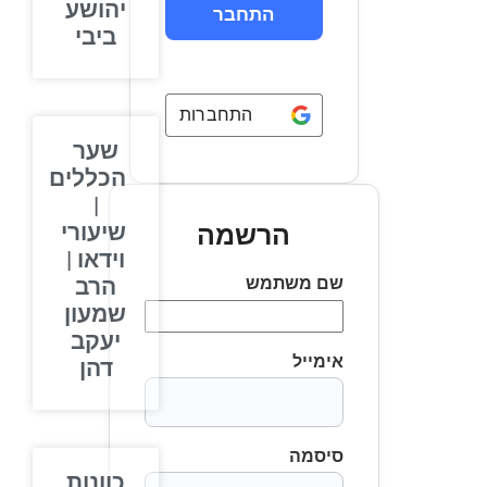
יהושע
ביבי
התחברות באמצעות
Google
שער
הכללים
|
שיעורי
הרשמה
וידאו |
שם משתמש
הרב
שמעון
יעקב
אימייל
דהן
סיסמה
כוונות