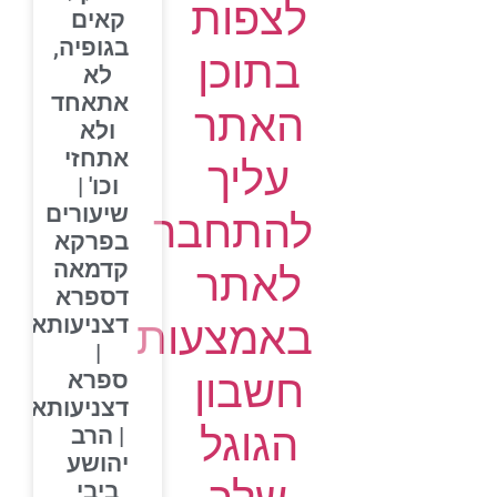
לצפות
קאים
בגופיה,
בתוכן
לא
אתאחד
האתר
ולא
אתחזי
עליך
וכו' |
שיעורים
להתחבר
בפרקא
קדמאה
לאתר
דספרא
דצניעותא
באמצעות
|
חשבון
ספרא
דצניעותא
הגוגל
| הרב
יהושע
ביבי