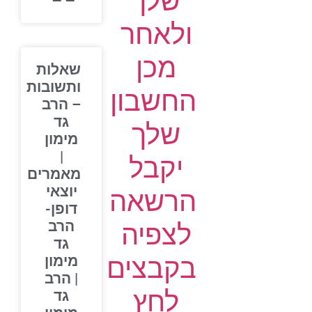
שלך
ולאחר
מכן
שאלות
ותשובות
החשבון
– הרב
גד
שלך
מימון
|
יקבל
מאמרים
יוצאי
הרשאה
דופן-
הרב
לצפיה
גד
בקבצים
מימון
| הרב
לחץ
גד