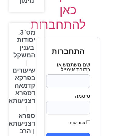
מימון
כאן
להתחברות
מס' 3.
יסודות
בענין
התחברות
המשקל
|
שם משתמש או
שיעורים
כתובת אימייל
בפרקא
קדמאה
דספרא
סיסמה
דצניעותא
|
ספרא
דצניעותא
זכור אותי
| הרב