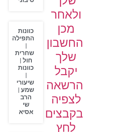
שלך
סיבוני
ולאחר
מכן
כוונות
התפילה
החשבון
|
שחרית
שלך
חול |
יקבל
כוונות
|
הרשאה
שיעורי
שמע |
לצפיה
הרב
שי
בקבצים
אסיא
לחץ