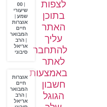
לצפות
| 00
שיעורי
בתוכן
שמע |
אוצרות
האתר
חיים
המבואר
עליך
| הרב
אריאל
להתחבר
סיבוני
לאתר
באמצעות
אוצרות
חשבון
חיים
המבואר
הגוגל
| הרב
אריאל