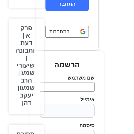
פרק
התחברות באמצעות
Google
א |
דעת
ותבונה
|
הרשמה
שיעורי
שמע |
שם משתמש
הרב
שמעון
יעקב
אימייל
דהן
סיסמה