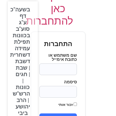
כאן
בשעה"כ
דף
להתחברות
ע"ג
סוע"ב
בכוונות
תפילת
התחברות
עמידה
דשחרית
שם משתמש או
כתובת אימייל
דשבת
| שבת
| חגים
|
סיסמה
כוונות
הרש"ש
| הרב
זכור אותי
יהושע
ביבי