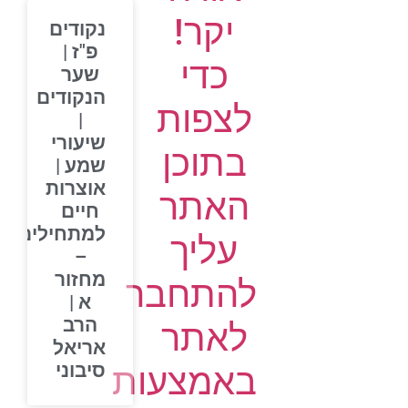
יקר!
נקודים
פ"ז |
כדי
שער
הנקודים
לצפות
|
שיעורי
בתוכן
שמע |
אוצרות
האתר
חיים
למתחילים
עליך
–
מחזור
להתחבר
א |
הרב
לאתר
אריאל
סיבוני
באמצעות