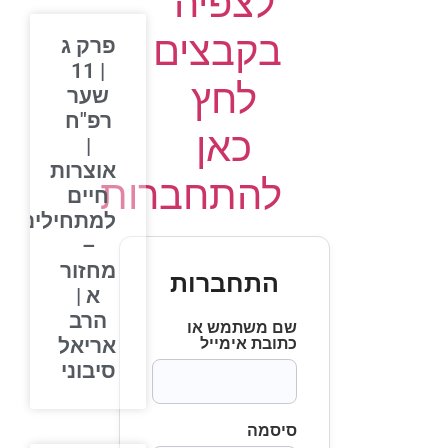
לצפיה
בקבצים
פרק ג
| 11
לחץ
שער
רפ"ח
כאן
|
אוצרות
להתחברות
חיים
למתחילים
–
מחזור
התחברות
א |
הרב
שם משתמש או
אריאל
כתובת אימייל
סיבוני
סיסמה