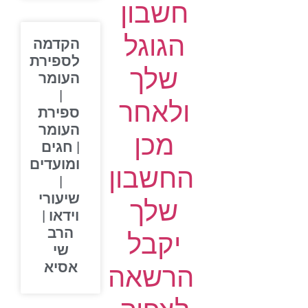
חשבון
הגוגל
הקדמה
לספירת
שלך
העומר
|
ולאחר
ספירת
העומר
מכן
| חגים
ומועדים
החשבון
|
שיעורי
שלך
וידאו |
הרב
יקבל
שי
אסיא
הרשאה