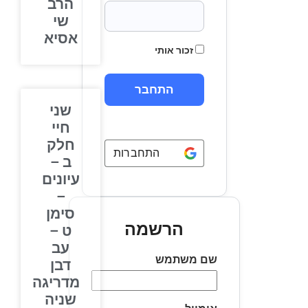
הרב
שי
אסיא
זכור אותי
שני
חיי
חלק
התחברות באמצעות
Google
ב –
עיונים
–
סימן
הרשמה
ט –
עב
שם משתמש
דבן
מדריגה
שניה