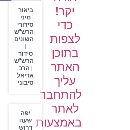
יקר!
ביאור
מיני
כדי
סידורי
הרש"ש
לצפות
השונים
|
בתוכן
סידור
הרש"ש
האתר
| הרב
אריאל
עליך
סיבוני
להתחבר
לאתר
יפה
באמצעות
שעה
דרוש