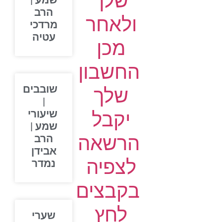
שלך
שמע |
הרב
ולאחר
מרדכי
עטיה
מכן
החשבון
שובבים
שלך
|
יקבל
שיעורי
שמע |
הרשאה
הרב
אבידן
לצפיה
נמדר
בקבצים
לחץ
שערי