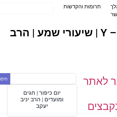
תרומות והקדשות
ראש השנה 14-07-21 | 04. חגים | יד בנימין תשסז – Y | שיעורי שמע | הרב
 לאתר
חיפוש
יום כיפור | חגים
ומועדים | הרב יניב
בצים
יעקב