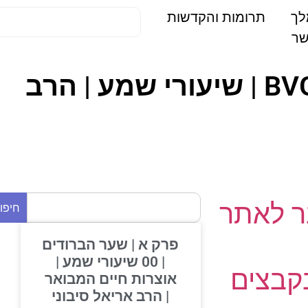
תרומות והקדשות
ראש השנה 19-09-10 | 04. חגים | בית וגן תשפ – BVG | שיעורי שמע | הרב
 לאתר
חיפוש
פרק א | שער הברודים
| 00 שיעורי שמע |
בצים
אוצרות חיים המבואר
| הרב אריאל סיבוני