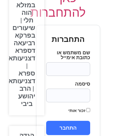
במזלא
להתחברות
הוה
תלי |
שיעורים
בפרקא
התחברות
רביעאה
דספרא
שם משתמש או
דצניעותא
כתובת אימייל
|
ספרא
דצניעותא
סיסמה
| הרב
יהושע
ביבי
זכור אותי
הגדה