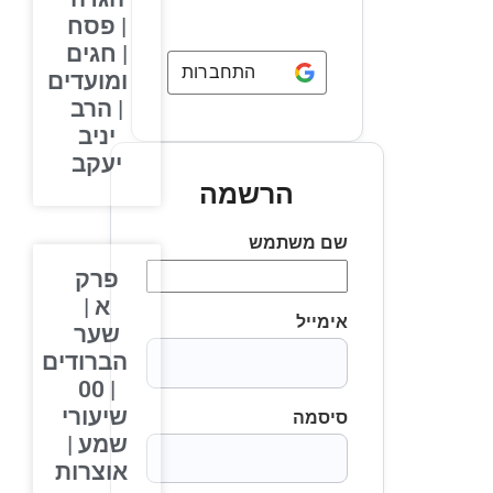
| פסח
| חגים
התחברות באמצעות
Google
ומועדים
| הרב
יניב
יעקב
הרשמה
שם משתמש
פרק
א |
אימייל
שער
הברודים
| 00
שיעורי
סיסמה
שמע |
אוצרות