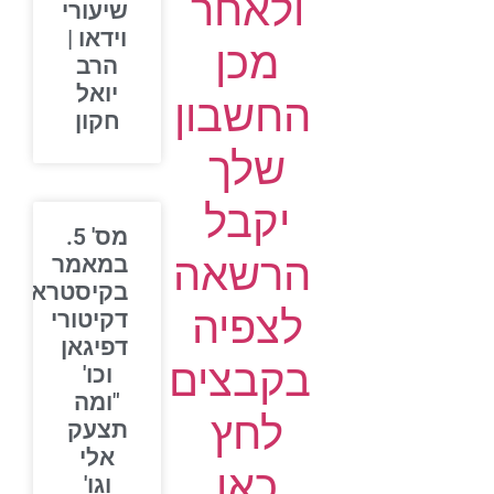
ולאחר
שיעורי
וידאו |
מכן
הרב
יואל
החשבון
חקון
שלך
יקבל
מס' 5.
הרשאה
במאמר
בקיסטרא
לצפיה
דקיטורי
דפיגאן
בקבצים
וכו'
"ומה
לחץ
תצעק
אלי
כאן
וגו'