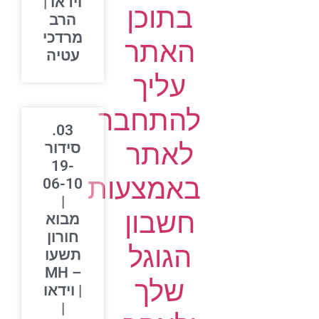
וידאו |
בתוכן
הרב
מרדכי
האתר
עטיה
עליך
להתחבר
03.
לאתר
סידור
19-
באמצעות
06-10
|
חשבון
מבוא
חורון
הגוגל
תשעו
– MH
שלך
| וידאו
|