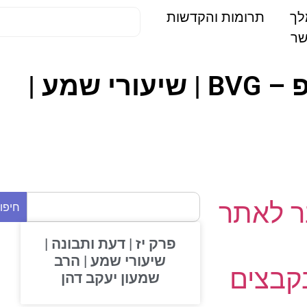
תרומות והקדשות
ריו | ראש השנה 19-09-10 | 04. חגים | בית וגן תשפ – BVG | שיעורי שמע |
 לאתר
חיפוש
פרק יז | דעת ותבונה |
שיעורי שמע | הרב
בצים
שמעון יעקב דהן