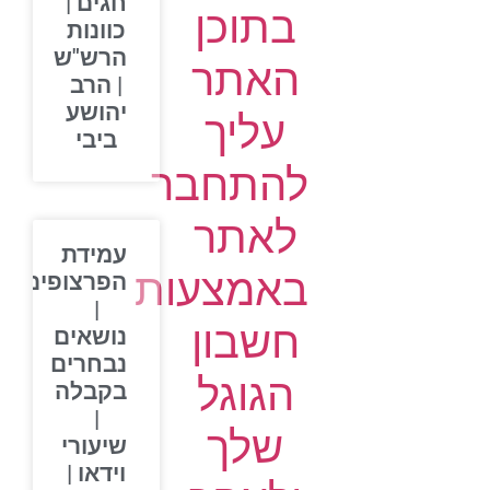
חגים |
בתוכן
כוונות
הרש"ש
האתר
| הרב
יהושע
עליך
ביבי
להתחבר
לאתר
עמידת
באמצעות
הפרצופים
|
חשבון
נושאים
נבחרים
הגוגל
בקבלה
|
שלך
שיעורי
וידאו |