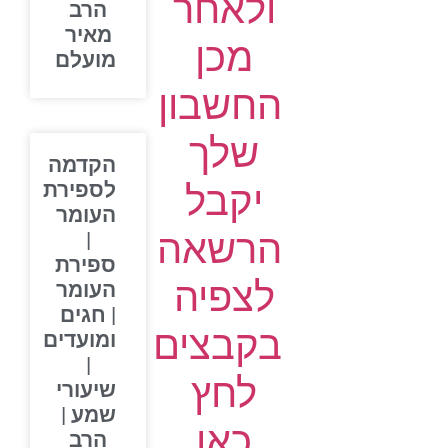
ולאחר
הרב
מאיר
מכן
מועלם
החשבון
שלך
הקדמה
יקבל
לספירת
העומר
הרשאה
|
ספירת
לצפיה
העומר
| חגים
בקבצים
ומועדים
|
לחץ
שיעורי
שמע |
כאן
הרב