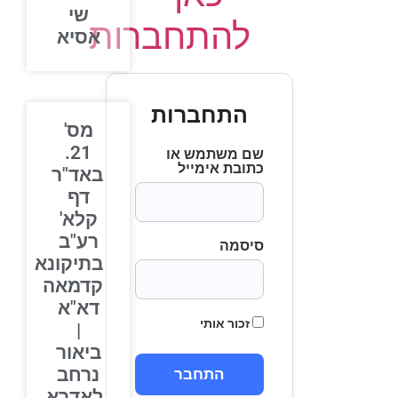
שי
להתחברות
אסיא
התחברות
מס'
21.
שם משתמש או
כתובת אימייל
באד"ר
דף
קלא'
רע"ב
סיסמה
בתיקונא
קדמאה
דא"א
זכור אותי
|
ביאור
נרחב
לאדרא