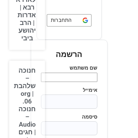
רבא |
אדרות
התחברות באמצעות
Google
| הרב
יהושע
ביבי
הרשמה
שם משתמש
חנוכה
–
שלהבת
אימייל
org |
06.
חנוכה
–
סיסמה
Audio
| חגים