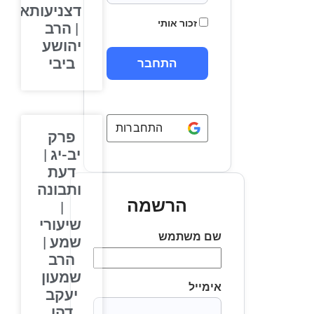
דצניעותא
זכור אותי
| הרב
יהושע
ביבי
התחברות באמצעות
Google
פרק
יב-יג |
דעת
ותבונה
הרשמה
|
שיעורי
שם משתמש
שמע |
הרב
שמעון
אימייל
יעקב
דהן