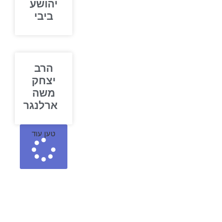
יהושע
ביבי
הרב
יצחק
משה
ארלנגר
טען עוד