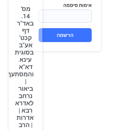
אימות סיסמה
מס'
14.
באד"ר
דף
הרשמה
קכט'
אע"ב
בסוגית
עינא
דא"א
והמסתעף
|
ביאור
נרחב
לאדרא
רבא |
אדרות
| הרב