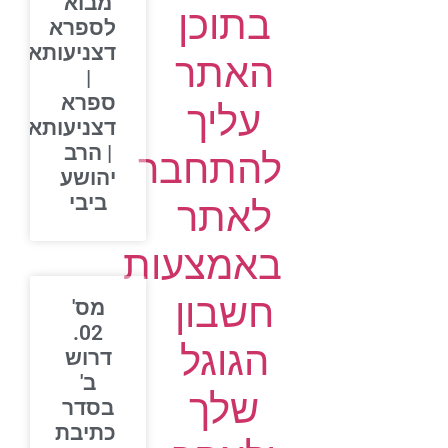
מבוא
בתוכן
לספרא
דצניעותא
האתר
|
ספרא
עליך
דצניעותא
| הרב
להתחבר
יהושע
ביבי
לאתר
באמצעות
חשבון
מס'
02.
הגוגל
דרוש
ב'
שלך
בסדר
כתיבת