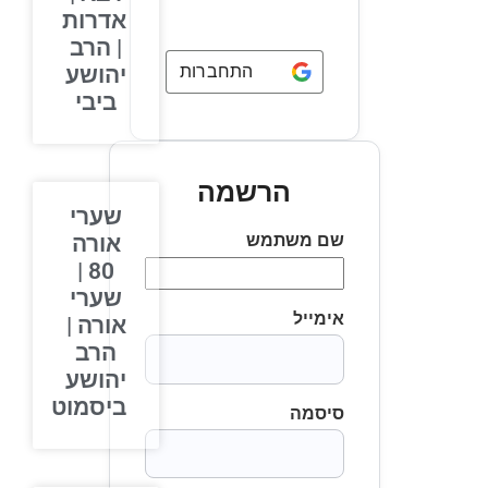
אדרות
| הרב
התחברות באמצעות
Google
יהושע
ביבי
הרשמה
שערי
שם משתמש
אורה
80 |
שערי
אימייל
אורה |
הרב
יהושע
ביסמוט
סיסמה