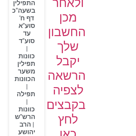
ולאחר
התפילין
בשעה"כ
מכן
דף ח'
סוע"א
החשבון
עד
סוע"ד
שלך
|
כוונות
יקבל
תפילין
משער
הרשאה
הכוונות
|
לצפיה
תפילה
בקבצים
|
כוונות
לחץ
הרש"ש
| הרב
כאן
יהושע