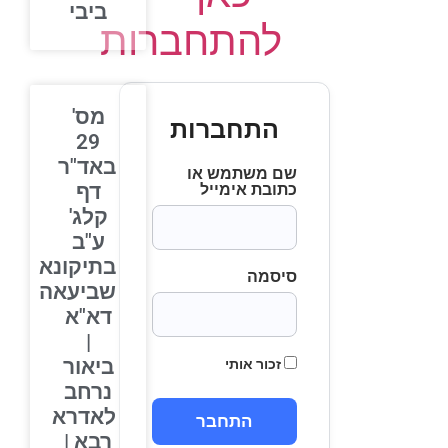
ביבי
להתחברות
מס'
התחברות
29
באד"ר
שם משתמש או
דף
כתובת אימייל
קלג'
ע"ב
בתיקונא
סיסמה
שביעאה
דא"א
|
ביאור
זכור אותי
נרחב
לאדרא
רבא |