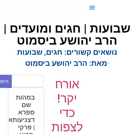
ידאו / VOD
בועות | חגים ומועדים |
הרב יהושע ביסמוט
נושאים קשורים:
חגים
,
שבועות
מאת:
הרב יהושע ביסמוט
אורח
חיפוש
יקר!
במהות
שם
כדי
ספרא
דצניעותא
לצפות
| פרקי