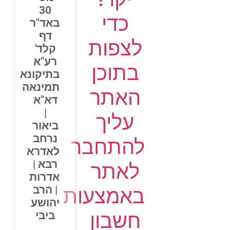
30
כדי
באד"ר
דף
לצפות
קלד'
רע"א
בתוכן
בתיקונא
תמינאה
האתר
דא"א
|
עליך
ביאור
נרחב
להתחבר
לאדרא
רבא |
לאתר
אדרות
| הרב
באמצעות
יהושע
חשבון
ביבי