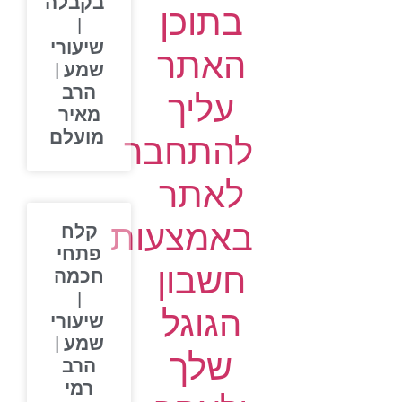
בקבלה
בתוכן
|
שיעורי
האתר
שמע |
הרב
עליך
מאיר
מועלם
להתחבר
לאתר
באמצעות
קלח
פתחי
חשבון
חכמה
|
הגוגל
שיעורי
שמע |
שלך
הרב
רמי