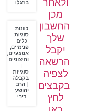
ולאחר
בוזגלו
מכן
החשבון
כוונות
סוגיות
שלך
כלים
יקבל
פנימיים,
אמצעיים,
הרשאה
וחיצוניים
|
לצפיה
סוגייות
בקבלה
בקבצים
| הרב
יהושע
לחץ
ביבי
כאן