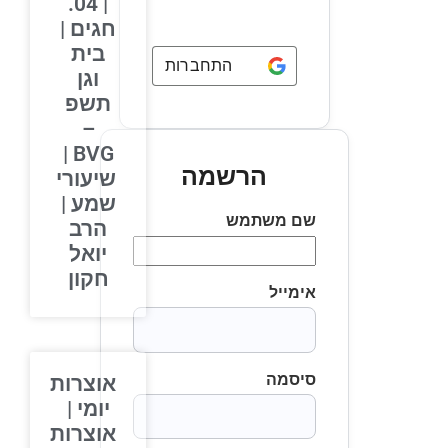
| 04.
חגים |
בית
התחברות באמצעות
Google
וגן
תשפ
–
BVG |
הרשמה
שיעורי
שמע |
שם משתמש
הרב
יואל
חקון
אימייל
סיסמה
אוצרות
יומי |
אוצרות