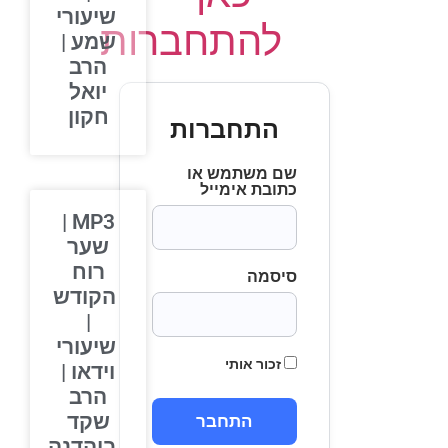
שיעורי
להתחברות
שמע |
הרב
יואל
חקון
התחברות
שם משתמש או
כתובת אימייל
MP3 |
שער
רוח
סיסמה
הקודש
|
שיעורי
זכור אותי
וידאו |
הרב
שקד
בוהדנה