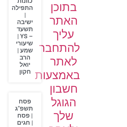
כוונות
בתוכן
התפילה
|
האתר
ישיבה
תשעד
עליך
– YS |
שיעורי
להתחבר
שמע |
הרב
לאתר
יואל
חקון
באמצעות
חשבון
הגוגל
פסח
תשפ"ג
שלך
| פסח
| חגים