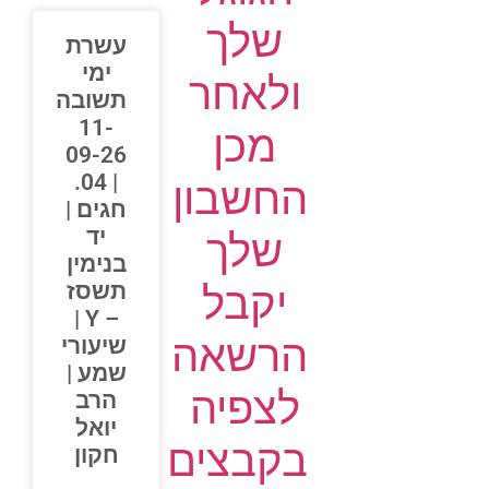
שלך
עשרת
ימי
ולאחר
תשובה
11-
מכן
09-26
| 04.
החשבון
חגים |
יד
שלך
בנימין
יקבל
תשסז
– Y |
הרשאה
שיעורי
שמע |
לצפיה
הרב
יואל
בקבצים
חקון