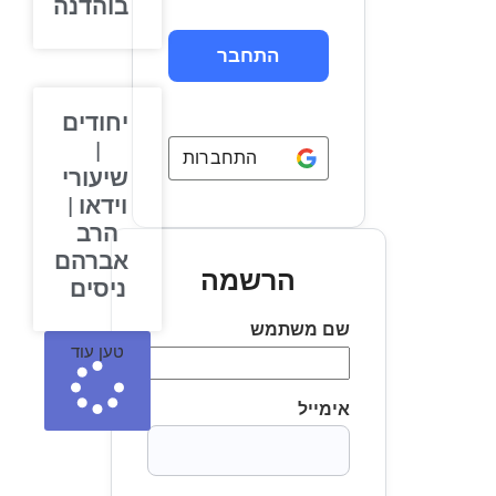
בוהדנה
יחודים
|
התחברות באמצעות
Google
שיעורי
וידאו |
הרב
אברהם
הרשמה
ניסים
שם משתמש
טען עוד
אימייל