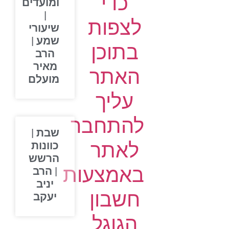
כדי
ומועדים
|
לצפות
שיעורי
שמע |
בתוכן
הרב
מאיר
האתר
מועלם
עליך
להתחבר
שבת |
לאתר
כוונות
הרשש
באמצעות
| הרב
יניב
חשבון
יעקב
הגוגל