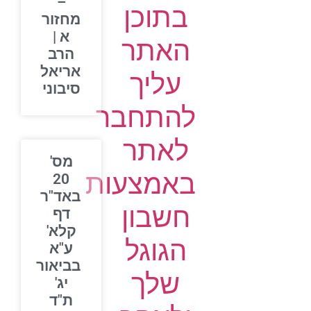
–
בתוכן
מחזור
א |
האתר
הרב
אריאל
עליך
סיבוני
להתחבר
לאתר
מס'
באמצעות
20
באד"ר
חשבון
דף
קלא'
הגוגל
ע"א
בביאור
שלך
יג'
ת"ד