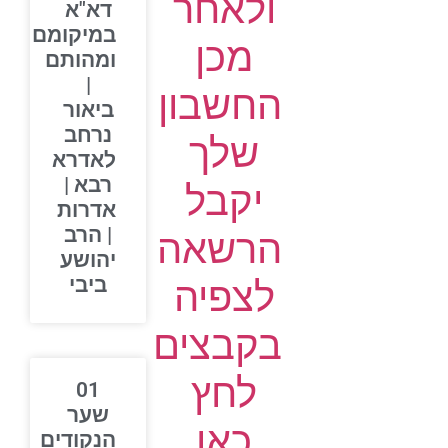
ולאחר
דא"א
במיקומם
מכן
ומהותם
|
החשבון
ביאור
נרחב
שלך
לאדרא
רבא |
יקבל
אדרות
| הרב
הרשאה
יהושע
ביבי
לצפיה
בקבצים
לחץ
01
שער
כאן
הנקודים