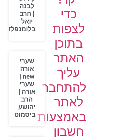
לבנה
כדי
| הרב
יואל
לצפות
בלומנפלד
בתוכן
האתר
שערי
אורה
עליך
new |
להתחבר
שערי
אורה |
לאתר
הרב
יהושע
באמצעות
ביסמוט
חשבון