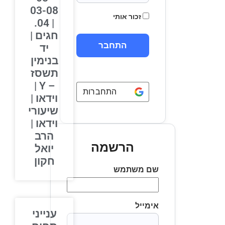
03-08
זכור אותי
| 04.
חגים |
יד
בנימין
תשסז
– Y |
התחברות באמצעות
Google
וידאו |
שיעורי
וידאו |
הרב
הרשמה
יואל
חקון
שם משתמש
אימייל
ענייני