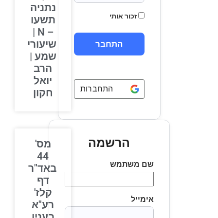
נתניה
זכור אותי
תשעו
– N |
שיעורי
שמע |
הרב
יואל
התחברות באמצעות
Google
חקון
הרשמה
מס'
44
שם משתמש
באד"ר
דף
קלז'
אימייל
רע"א
בענין