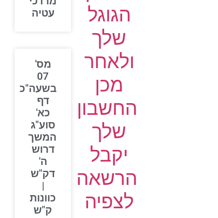
מרדכי
הגוגל
עטיה
שלך
ולאחר
מס'
07
מכן
בשעה"כ
דף
החשבון
כא'
סוע"ג
שלך
המשך
יקבל
דרוש
ה'
הרשאה
דק"ש
|
לצפיה
כוונות
ק"ש