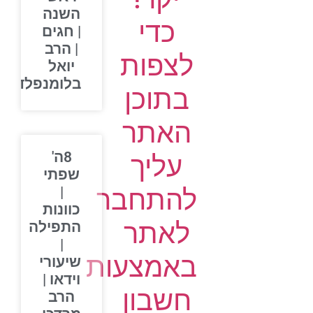
השנה
כדי
| חגים
| הרב
לצפות
יואל
בלומנפלד
בתוכן
האתר
8ה'
עליך
שפתי
להתחבר
|
כוונות
לאתר
התפילה
|
באמצעות
שיעורי
וידאו |
חשבון
הרב