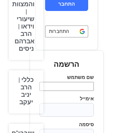
והמצוות
|
שיעורי
וידאו |
התחברות באמצעות
Google
הרב
אברהם
ניסים
הרשמה
שם משתמש
כללי |
הרב
יניב
אימייל
יעקב
סיסמה