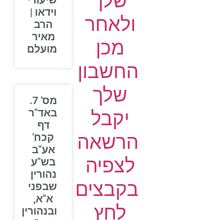
שלך
שיעורי
וידאו |
ולאחר
הרב
מאיר
מכן
מועלם
החשבון
שלך
מס' 7.
יקבל
באד"ר
דף
הרשאה
קכח'
אע"ב
לצפיה
בש"ע
נהורין
בקבצים
שבפני
א"א,
לחץ
ובנהורין