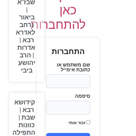
שבז"א
כאן
|
ביאור
להתחברות
נרחב
לאדרא
רבא |
אדרות
התחברות
| הרב
יהושע
שם משתמש או
ביבי
כתובת אימייל
סיסמה
קידושא
רבא |
שבת |
זכור אותי
כוונות
התפילה