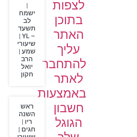
לצפות
|
ישמח
בתוכן
לב
תשעד
האתר
– YL |
שיעורי
עליך
שמע |
הרב
להתחבר
יואל
חקון
לאתר
באמצעות
חשבון
ראש
השנה
הגוגל
ריו |
חגים |