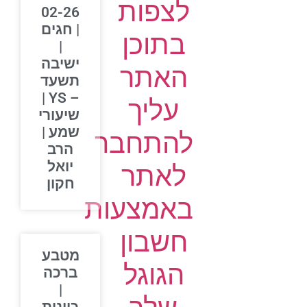
לצפות
02-26
| חגים
בתוכן
|
ישיבה
האתר
תשעד
– YS |
עליך
שיעורי
שמע |
להתחבר
הרב
יואל
לאתר
חקון
באמצעות
חשבון
מטבע
הגוגל
ברכה
|