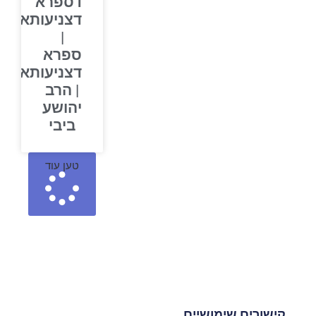
דספרא
דצניעותא
|
ספרא
דצניעותא
| הרב
יהושע
ביבי
טען עוד
קישורים שימושיים