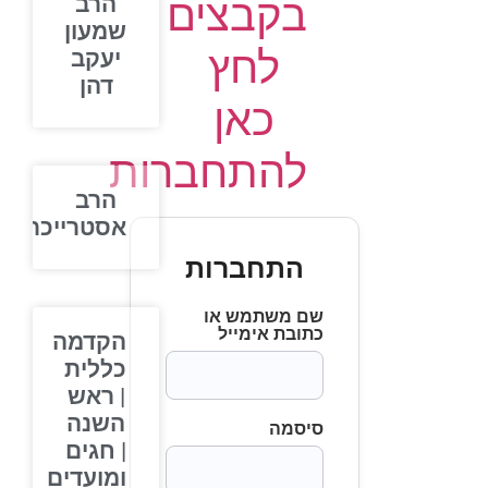
בקבצים
הרב
שמעון
לחץ
יעקב
דהן
כאן
להתחברות
הרב
אסטרייכר
התחברות
שם משתמש או
כתובת אימייל
הקדמה
כללית
| ראש
השנה
סיסמה
| חגים
ומועדים