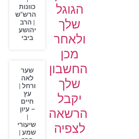
הגוגל
כוונות
הרש"ש
שלך
| הרב
יהושע
ולאחר
ביבי
מכן
החשבון
שער
לאה
שלך
ורחל |
עץ
יקבל
חיים
– עיון
הרשאה
|
שיעורי
לצפיה
שמע |