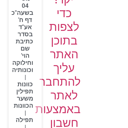
04
כדי
בשעה"כ
דף ח'
לצפות
אע"ד
בסדר
בתוכן
כתיבת
שם
האתר
הוי'
וחילוקה
עליך
וכונותיה
|
להתחבר
כוונות
תפילין
לאתר
משער
הכוונות
באמצעות
|
חשבון
תפילה
|