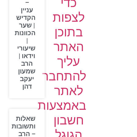
כדי
–
עניין
לצפות
הקדיש
| שער
בתוכן
הכוונות
|
האתר
שיעורי
וידאו |
עליך
הרב
שמעון
להתחבר
יעקב
דהן
לאתר
באמצעות
חשבון
שאלות
ותשובות
הגוגל
– הרב