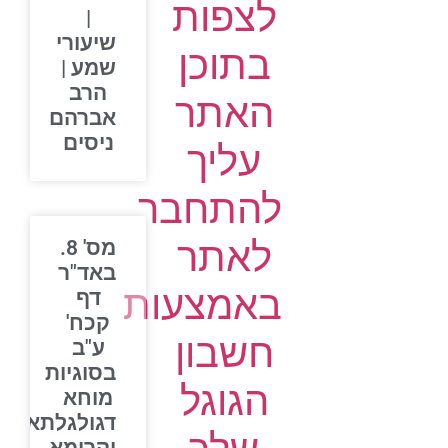
לצפות
|
שיעורי
בתוכן
שמע |
הרב
האתר
אברהם
ניסים
עליך
להתחבר
לאתר
מס' 8.
באד"ר
באמצעות
דף
קכח'
חשבון
ע"ב
בסוגיות
הגוגל
מוחא
דגולגלתא,