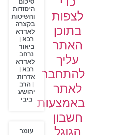
כדי
סיכום
היסודות
לצפות
והשיטות
בקצרה
בתוכן
לאדרא
רבא |
האתר
ביאור
נרחב
עליך
לאדרא
רבא |
להתחבר
אדרות
| הרב
לאתר
יהושע
ביבי
באמצעות
חשבון
הגוגל
עומר