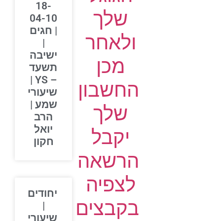
18-
שלך
04-10
| חגים
ולאחר
|
ישיבה
מכן
תשעד
– YS |
החשבון
שיעורי
שמע |
שלך
הרב
יואל
יקבל
חקון
הרשאה
לצפיה
יחודים
בקבצים
|
שיעורי