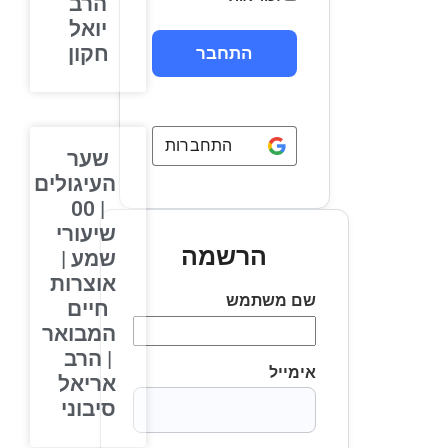
הרב
יואל
חקון
התחברות באמצעות
Google
שער
העיגולים
| 00
שיעורי
הרשמה
שמע |
אוצרות
שם משתמש
חיים
המבואר
| הרב
אימייל
אריאל
סיבוני