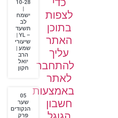
כדי
10-28
|
לצפות
ישמח
לב
בתוכן
תשעד
– YL |
האתר
שיעורי
שמע |
עליך
הרב
יואל
להתחבר
חקון
לאתר
באמצעות
05
חשבון
שער
הנקודים
הגוגל
פרק