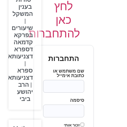
לחץ
בענין
המשקל
כאן
|
שיעורים
להתחברות
בפרקא
קדמאה
דספרא
דצניעותא
התחברות
|
ספרא
שם משתמש או
כתובת אימייל
דצניעותא
| הרב
יהושע
ביבי
סיסמה
זכור אותי