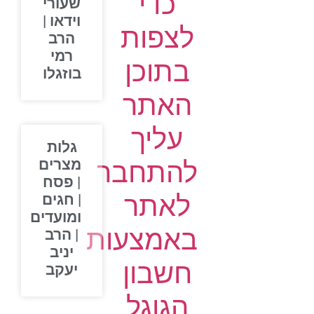
כדי
שעורי
וידאו |
לצפות
הרב
רמי
בתוכן
בוזגלו
האתר
עליך
גלות
להתחבר
מצרים
| פסח
לאתר
| חגים
ומועדים
באמצעות
| הרב
יניב
חשבון
יעקב
הגוגל