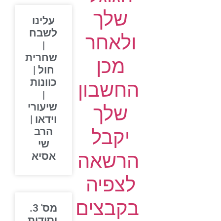
שלך
עלינו
לשבח
ולאחר
|
שחרית
מכן
חול |
כוונות
החשבון
|
שיעורי
שלך
וידאו |
יקבל
הרב
שי
הרשאה
אסיא
לצפיה
בקבצים
מס' 3.
יסודות