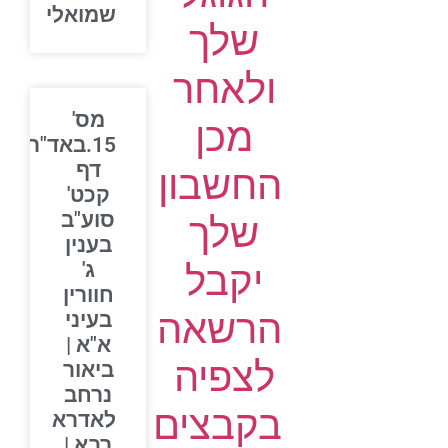
שמואלי
שלך
ולאחר
מס'
מכן
15.באד"ר
דף
החשבון
קכט'
סוע"ב
שלך
בענין
יקבל
ג'
חוורין
הרשאה
בעיני
א"א |
לצפיה
ביאור
נרחב
בקבצים
לאדרא
רבא |