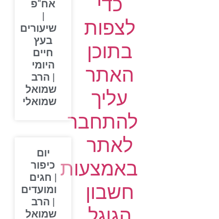
כדי
אח"פ
|
לצפות
שיעורים
בעץ
בתוכן
חיים
היומי
האתר
| הרב
שמואל
עליך
שמואלי
להתחבר
לאתר
יום
באמצעות
כיפור
| חגים
חשבון
ומועדים
| הרב
הגוגל
שמואל