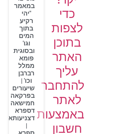
במאמר
כדי
"יהי
רקיע
לצפות
בתוך
המים
בתוכן
וגו'
ובסוגית
האתר
פומא
ממלל
עליך
רברבן
וכו' |
להתחבר
שיעורים
בפרקאה
לאתר
חמישאה
דספרא
באמצעות
דצניעותא
חשבון
|
ספרא