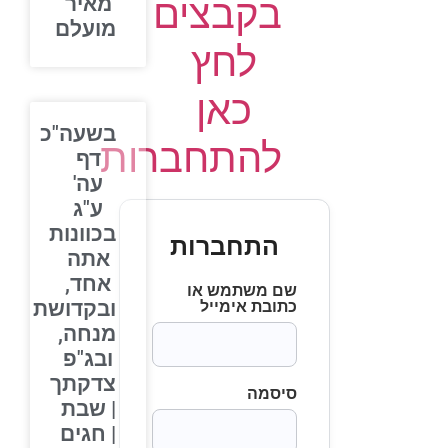
בקבצים
מאיר
מועלם
לחץ
כאן
בשעה"כ
להתחברות
דף
עה'
ע"ג
בכוונות
התחברות
אתה
אחד,
שם משתמש או
ובקדושת
כתובת אימייל
מנחה,
ובג"פ
צדקתך
סיסמה
| שבת
| חגים