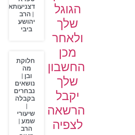
הגוגל
דצניעותא
| הרב
שלך
יהושע
ביבי
ולאחר
מכן
חלוקת
החשבון
מה
ובן |
שלך
נושאים
נבחרים
יקבל
בקבלה
|
הרשאה
שיעורי
שמע |
לצפיה
הרב