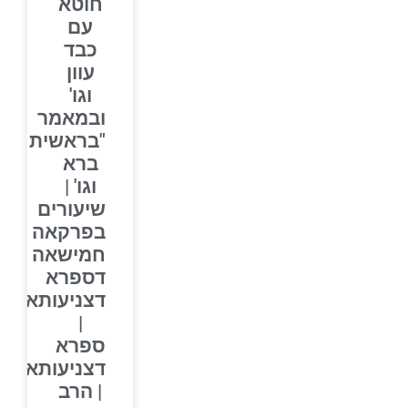
חוטא
עם
כבד
עוון
וגו'
ובמאמר
"בראשית
ברא
וגו' |
שיעורים
בפרקאה
חמישאה
דספרא
דצניעותא
|
ספרא
דצניעותא
| הרב