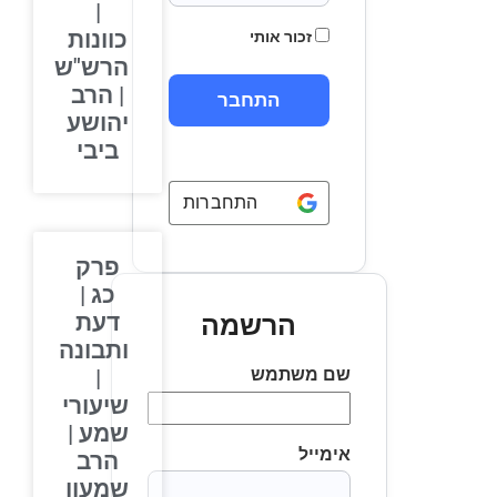
|
כוונות
זכור אותי
הרש"ש
| הרב
יהושע
ביבי
התחברות באמצעות
Google
פרק
כג |
דעת
הרשמה
ותבונה
שם משתמש
|
שיעורי
שמע |
אימייל
הרב
שמעון