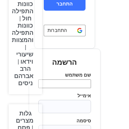
כוונות
התפילה
חול |
כוונות
התחברות באמצעות
Google
התפילה
והמצוות
|
שיעורי
וידאו |
הרשמה
הרב
שם משתמש
אברהם
ניסים
אימייל
גלות
מצרים
סיסמה
| פסח