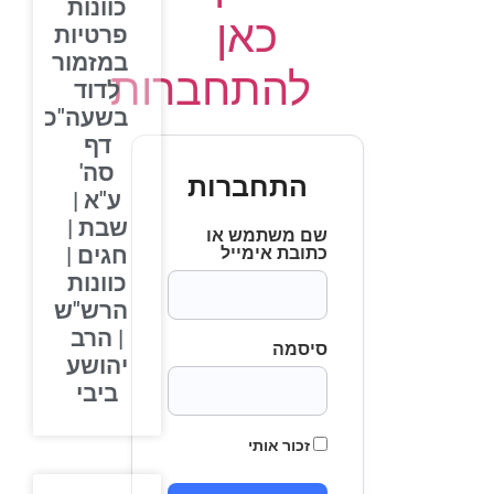
כוונות
כאן
פרטיות
במזמור
להתחברות
לדוד
בשעה"כ
דף
סה'
התחברות
ע"א |
שבת |
שם משתמש או
חגים |
כתובת אימייל
כוונות
הרש"ש
| הרב
סיסמה
יהושע
ביבי
זכור אותי