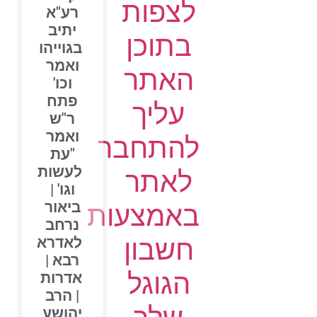
לצפות
רע"א
יתיב
בתוכן
בגוייהו
ואמר
האתר
וכו'
פתח
עליך
ר"ש
ואמר
להתחבר
"עת
לעשות
לאתר
וגו' |
ביאור
באמצעות
נרחב
חשבון
לאדרא
רבא |
הגוגל
אדרות
| הרב
יהושע