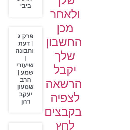
שלך
ביבי
ולאחר
מכן
פרק ג
החשבון
| דעת
ותבונה
שלך
|
שיעורי
יקבל
שמע |
הרב
הרשאה
שמעון
יעקב
לצפיה
דהן
בקבצים
לחץ