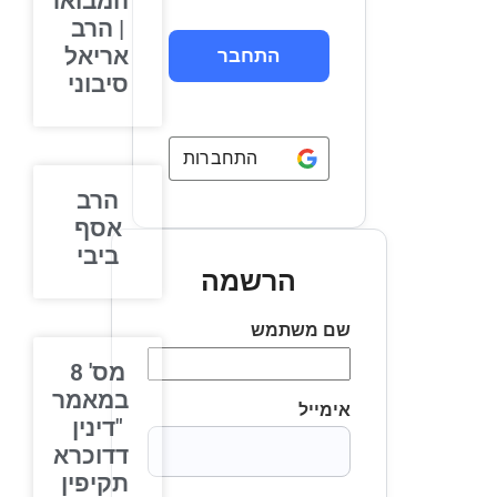
המבואר
| הרב
אריאל
סיבוני
התחברות באמצעות
Google
הרב
אסף
ביבי
הרשמה
שם משתמש
מס' 8
במאמר
אימייל
"דינין
דדוכרא
תקיפין