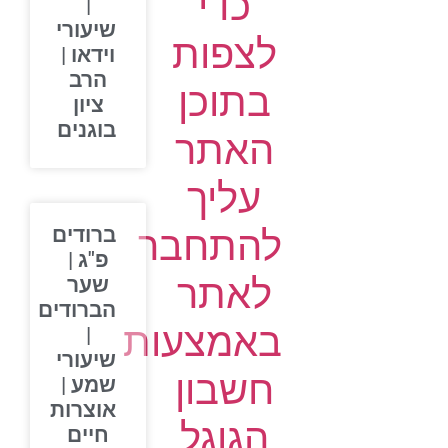
כדי
|
שיעורי
לצפות
וידאו |
הרב
בתוכן
ציון
בוגנים
האתר
עליך
להתחבר
ברודים
פ"ג |
לאתר
שער
הברודים
באמצעות
|
שיעורי
חשבון
שמע |
אוצרות
הגוגל
חיים