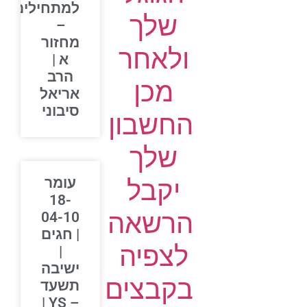
למתחילים
שלך
–
מחזור
ולאחר
א |
הרב
מכן
אריאל
סיבוני
החשבון
שלך
יקבל
עומר
18-
הרשאה
04-10
| חגים
לצפיה
|
ישיבה
בקבצים
תשעד
– YS |