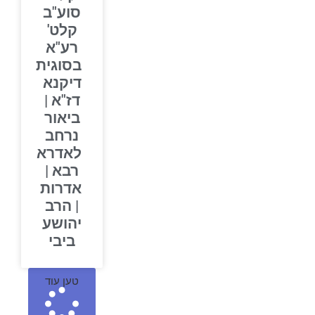
סוע"ב
קלט'
רע"א
בסוגית
דיקנא
דז"א |
ביאור
נרחב
לאדרא
רבא |
אדרות
| הרב
יהושע
ביבי
טען עוד