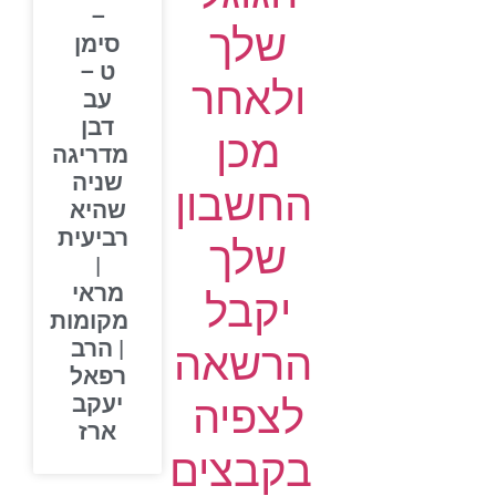
–
שלך
סימן
ט –
ולאחר
עב
דבן
מכן
מדריגה
שניה
החשבון
שהיא
רביעית
שלך
|
מראי
יקבל
מקומות
| הרב
הרשאה
רפאל
יעקב
לצפיה
ארז
בקבצים