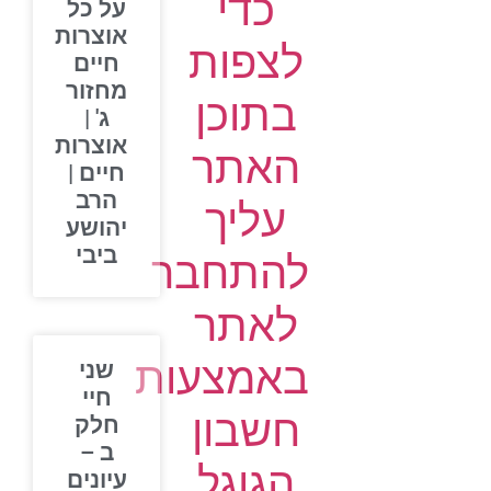
כדי
על כל
אוצרות
לצפות
חיים
מחזור
בתוכן
ג' |
אוצרות
האתר
חיים |
הרב
עליך
יהושע
ביבי
להתחבר
לאתר
באמצעות
שני
חיי
חשבון
חלק
ב –
הגוגל
עיונים