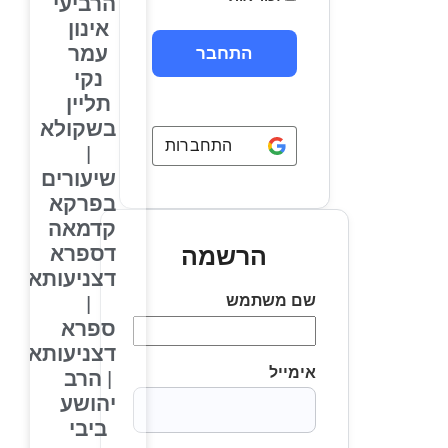
הרביעי
אינון
עמר
נקי
תליין
בשקולא
התחברות באמצעות
Google
|
שיעורים
בפרקא
קדמאה
דספרא
הרשמה
דצניעותא
שם משתמש
|
ספרא
דצניעותא
אימייל
| הרב
יהושע
ביבי