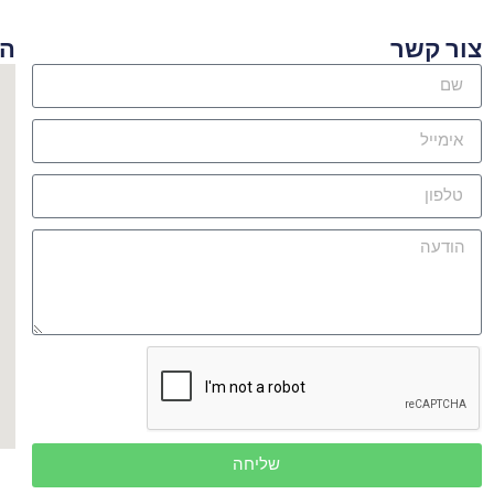
 קשר
היכן א
שליחה